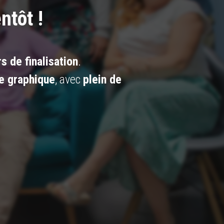
ntôt !
s de finalisation
.
e graphique
, avec
plein de