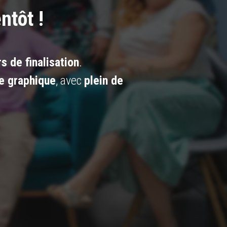
ntôt !
s de finalisation
.
e graphique
, avec
plein de