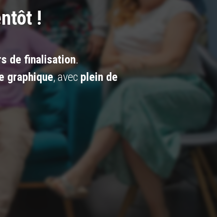
ntôt !
s de finalisation
.
e graphique
, avec
plein de